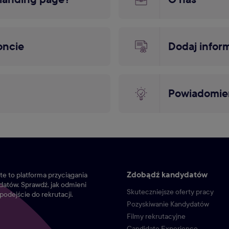
oncie
Dodaj inform
Powiadomie
Zdobądź kandydatów
e to platforma przyciągania
atów. Sprawdź, jak odmieni
Skuteczniejsze oferty pracy
podejście do rekrutacji.
Pozyskiwanie Kandydatów
Filmy rekrutacyjne
Candidate Experience