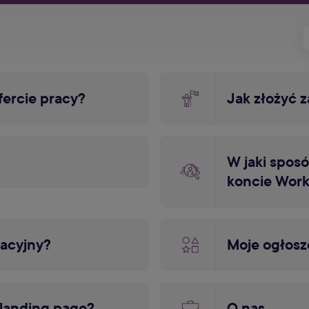
fercie pracy?
Jak złożyć 
W jaki spos
koncie Work
tacyjny?
Moje ogłosz
 landing page?
O nas