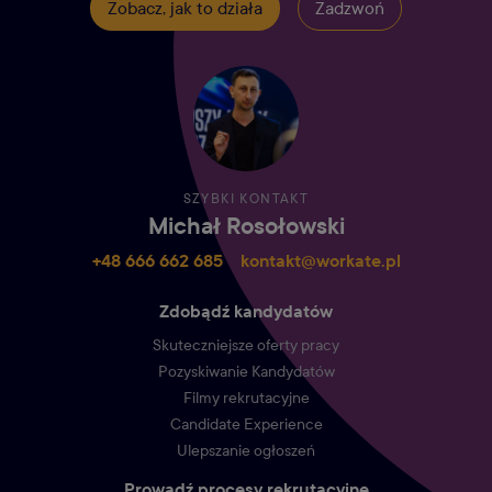
Zobacz, jak to działa
Zadzwoń
SZYBKI KONTAKT
Michał Rosołowski
+48 666 662 685‬
kontakt@workate.pl
Zdobądź kandydatów
Skuteczniejsze oferty pracy
Pozyskiwanie Kandydatów
Filmy rekrutacyjne
Candidate Experience
Ulepszanie ogłoszeń
Prowadź procesy rekrutacyjne