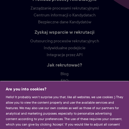
Zarządzanie procesami rekrutacyjnymi
Centrum informacji o Kandydatach
Bezpieczne dane Kandydatów
Zyskaj wsparcie w rekrutacji
Outsourcing procesów rekrutacyjnych
Indywidualne podejście
Integracje przez API
Jak rekrutować?
Blog
FAQ
Are you into cookies?
Workate
Hello! It probably won’t surprise you that, like all websites, we use cookies ;) They
Cennik
allow you to view the content properly and use the available services and
Kontakt
features. We may also use our own cookies as well as those of our partners for
Regulamin
analytical and marketing purposes, especially to personalize advertising
content according to your preferences. The use of these requires your consent,
Polityka prywatności
which you can give by clicking 'Accept.' If you would like to adjust all consent
RODO