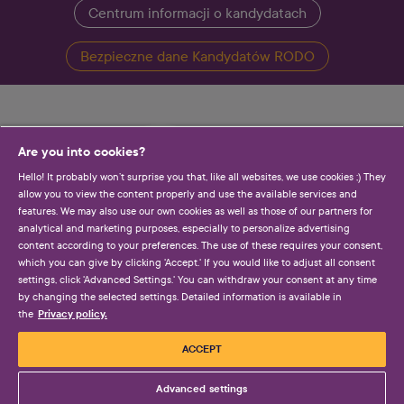
Centrum informacji o kandydatach
Bezpieczne dane Kandydatów RODO
Are you into cookies?
Hello! It probably won’t surprise you that, like all websites, we use cookies ;) They
allow you to view the content properly and use the available services and
features. We may also use our own cookies as well as those of our partners for
analytical and marketing purposes, especially to personalize advertising
content according to your preferences. The use of these requires your consent,
which you can give by clicking 'Accept.' If you would like to adjust all consent
settings, click 'Advanced Settings.' You can withdraw your consent at any time
by changing the selected settings. Detailed information is available in
Rekrutacja zgodna ze standardami EU
Privacy policy.
the
Wymogi rozporządzenia o ochronie danych osobowych
ACCEPT
spełnialiśmy jeszcze zanim nabrało jakichkolwiek
kształtów. Od początku istnienia współpracujemy z
Advanced settings
czołową firmą specjalizującą się w przetwarzaniu