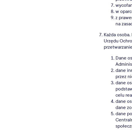
wycofan
w oparc
z prawe
na zasa
Każda osoba, 
Urzędu Ochr
przetwarzani
Dane os
Adminis
dane in
przez n
dane os
podstaw
celu re
dane os
dane zo
dane po
Centraln
społecz