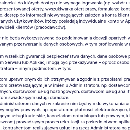
nalności, do których dostęp nie wymaga logowania (np. wybór u
prezentowanej oferty, wyszukiwarka ofert pracy, formularze kon
e, dostęp do informacji niewymagających założenia konta klienta
anych użytkowników, którzy posiadają indywidualne konto w Apli
awicieli klientów (pracodawców).
 nie będą wykorzystywane do podejmowania decyzji opartych w
anym przetwarzaniu danych osobowych, w tym profilowania w r
m wszelkich gwarancji bezpieczeństwa danych, dane osobowe p
m Serwisu lub Aplikacji mogą być przekazywane – oprócz oso
stratora – innym podmiotom, w tym:
om uprawnionym do ich otrzymywania zgodnie z przepisami pr
om przetwarzającym je w imieniu Administratora, np. dostawco
znych, dostawcom usług hostingowych, dostawcom usług analit
om świadczącym usługi doradcze,
dministratorom danych w zakresie niezbędnym do wykonania umo
 wymogów prawnych, np. operatorom płatności elektronicznych,
ącym usługi kurierskie, kancelariom notarialnym lub prawnym, k
awcom) prowadzącym proces rekrutacji za pośrednictwem aplika
, kontrahentom realizującym usługi na rzecz Administratora na 