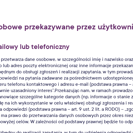
osobowe przekazywane przez użytkown
ailowy lub telefoniczny
 przetwarza dane osobowe, w szczególności imię i nazwisko ora
lub adres poczty elektronicznej oraz inne informacje przekaza
będnym do obsługi zgłoszeń i realizacji zapytania, w tym prowad
dpowiedzi na pytania zadawane za pośrednictwem udostępnioneg
eru telefonu kontaktowego i adresu e-mail (podstawa prawna – art. 
wnie uzasadniony interes”.Przekazując nam, w ramach prowadzo
anowiące szczególne kategorie danych (np. informacje o stanie z
 na ich wykorzystanie w celu właściwej obsługi zgłoszenia i real
a odpowiedzi (podstawa prawna – art. 9 ust. 2 lit. a RODO) – „zg
 ma prawo do przetwarzania danych osobowych przez okres niezb
owyżej celów. W zależności od podstawy prawnej będzie to odp
ezbędny do realizacji zapytania, w tym do udzielenia odpowiedzi