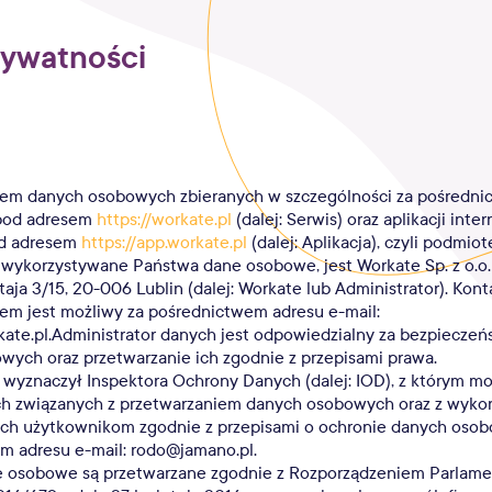
rywatności
rem danych osobowych zbieranych w szczególności za pośredn
pod adresem
https://workate.pl
(dalej: Serwis) oraz aplikacji int
od adresem
https://app.workate.pl
(dalej: Aplikacja), czyli podmi
 wykorzystywane Państwa dane osobowe, jest Workate Sp. z o.o. z
aja 3/15, 20-006 Lublin (dalej: Workate lub Administrator). Kont
em jest możliwy za pośrednictwem adresu e-mail:
ate.pl.Administrator danych jest odpowiedzialny za bezpiecze
ych oraz przetwarzanie ich zgodnie z przepisami prawa.
 wyznaczył Inspektora Ochrony Danych (dalej: IOD), z którym 
ch związanych z przetwarzaniem danych osobowych oraz z wyk
ych użytkownikom zgodnie z przepisami o ochronie danych oso
m adresu e-mail: rodo@jamano.pl.
 osobowe są przetwarzane zgodnie z Rozporządzeniem Parlame