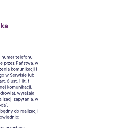
ika
z numer telefonu
ne przez Państwa, w
zenia komunikacji i
o w Serwisie lub
6 ust. 1 lit. f
nej komunikacji,
drowia), wyrażają
izacji zapytania, w
oda”.
ędny do realizacji
owiednio:
 na przesłaną