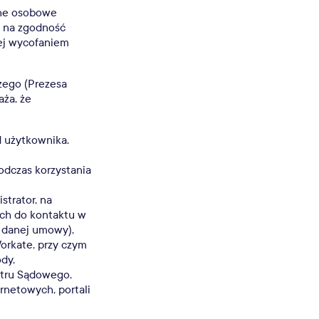
ane osobowe
u na zgodność
ej wycofaniem
zego (Prezesa
aża, że
 użytkownika.
odczas korzystania
trator, na
ch do kontaktu w
a danej umowy),
rkate, przy czym
dy,
stru Sądowego,
ernetowych, portali