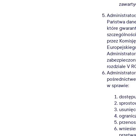
zawarty
Administrato
Państwa dane
które gwaran
szczególnośc
przez Komisj
Europejskieg
Administrator
zabezpieczon
rozdziale V 
Administrato
pośrednictwem
w sprawie:
dostępu
sprosto
usunięc
ogranic
przenos
wniesie
przetwa