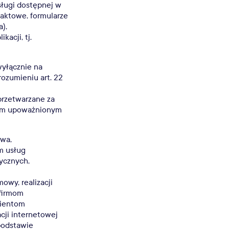
sługi dostępnej w
taktowe, formularze
),
kacji, tj.
yłącznie na
ozumieniu art. 22
rzetwarzane za
bom upoważnionym
awa,
m usług
ycznych,
wy, realizacji
 firmom
lientom
cji internetowej
podstawie