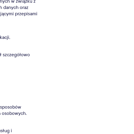
znych w związku z
h danych oraz
jącymi przepisami
acji,
ał szczegółowo
V sposobów
h osobowych.
sług i