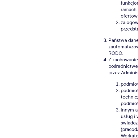
funkcjo
ramach 
ofertow
zalogow
przedst
Państwa dane
zautomatyzow
RODO.
Z zachowanie
pośrednictwe
przez Admini
podmiot
podmiot
technic
podmiot
innym a
usług i
świadcz
(pracod
Workate