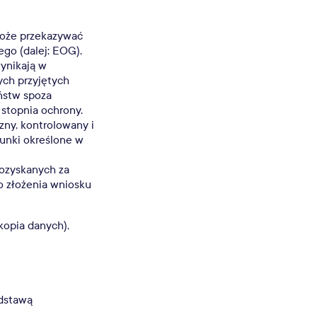
może przekazywać
go (dalej: EOG),
ynikają w
ch przyjętych
ństw spoza
stopnia ochrony.
zny, kontrolowany i
unki określone w
pozyskanych za
o złożenia wniosku
kopia danych),
odstawą