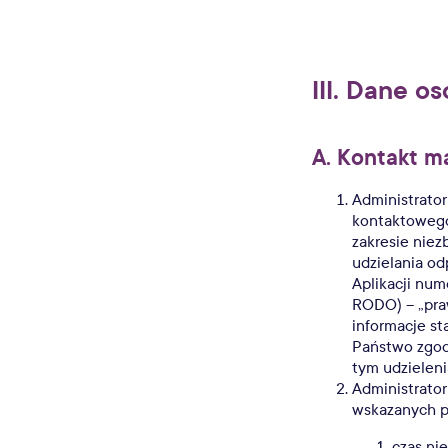
III. Dane 
A. Kontakt m
Administrator
kontaktowego 
zakresie niez
udzielania o
Aplikacji num
RODO) – „pra
informacje st
Państwo zgodę
tym udzieleni
Administrator
wskazanych p
czas ni