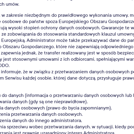
ch umów.
r, w zakresie niezbędnym do prawidłowego wykonania umowy, 
 osobowe do państw spoza Europejskiego Obszaru Gospodarcze
tują wysoki stopień ochrony danych osobowych. Gwarancje te w
i ze zobowiązania do stosowania standardowych klauzul umowny
ę Europejską. Administrator może także przekazywać dane do pa
o Obszaru Gospodarczego, które nie zapewniają odpowiedniego 
 zapewnia jednak, że transfer realizowany jest w sposób bezpiec
y jest stosownymi umowami z ich odbiorcami, spełniającymi war
RODO.
r informuje, że w związku z przetwarzaniem danych osobowych 
 Serwisu każdej osobie, której dane dotyczą, przysługuje praw
 do danych (informacja o przetwarzaniu danych osobowych lub 
wania danych (gdy są one nieprawidłowe),
ia danych osobowych (prawo do bycia zapomnianym),
zenia przetwarzania danych osobowych,
zenia danych do innego administratora,
nia sprzeciwu wobec przetwarzania danych, w sytuacji, kiedy p
rzania jest prawnie uzasadniony interes Administratora,