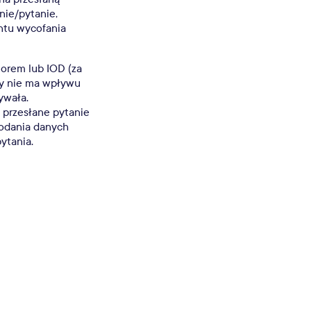
nie/pytanie,
ntu wycofania
torem lub IOD (za
y nie ma wpływu
ywała.
 przesłane pytanie
epodania danych
ytania.