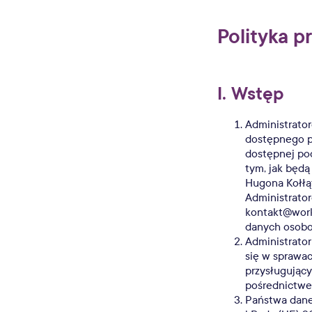
Polityka p
I. Wstęp
Administrato
dostępnego 
dostępnej p
tym, jak będą
Hugona Kołłąt
Administrator
kontakt@work
danych osobow
Administrator
się w sprawa
przysługując
pośrednictwe
Państwa dane