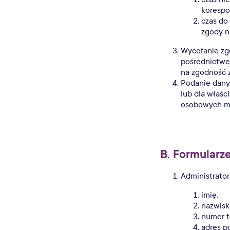
korespo
czas do
zgody n
Wycofanie zgo
pośrednictwe
na zgodność 
Podanie danyc
lub dla właśc
osobowych moż
B. Formularz
Administrato
imię,
nazwisk
numer t
adres po