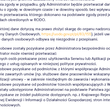
ia zgody w przypadku, gdy Administrator będzie przetwarzał d
iu o zgodę, w dowolnym czasie i w dowolny sposób, bez wpływ
m przetwarzania, którego dokonano na podstawie zgody przed j
dach określonych w RODO.
której dane dotyczą, ma prawo złożyć skargę do organu nadzorc
ony Danych Osobowych,
https://uodo.gov.pl/pl/83/155
), jeżeli uw
e danych osobowych odbywa się niezgodnie z przepisami.
obowe zostały pozyskane przez Administratora bezpośrednio od
trator może również przetwarzać:
nych osób przekazane przez użytkownika Serwisu lub Aplikacji p
iego z usług opisanych w niniejszej polityce prywatności,
obowe pozyskane od podmiotów, z którymi współpracuje Adminis
ie zawartych umów (np. służbowe dane pracowników wskazany
alizacji umowy – w zakresie niezbędnym do zawarcia i wykonani
obowe pozyskane od podmiotów trzecich współpracujących z Wo
stały udostępnione Administratorowi na podstawie Państwa zgo
zyskane ze źródeł publicznie dostępnych, np. z Krajowego Reje
ej Ewidencji i Informacji o Działalności Gospodarczej, stron int
nościowych.