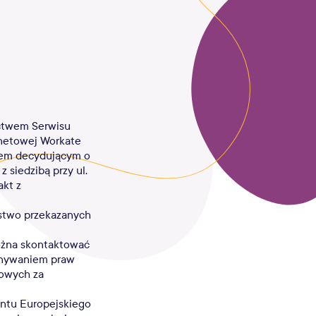
ictwem Serwisu
ernetowej Workate
otem decydującym o
 siedzibą przy ul.
akt z
ństwo przekazanych
można skontaktować
onywaniem praw
bowych za
ntu Europejskiego