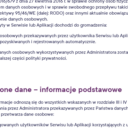
016/679 z dnia 27 kwietnia 2016 r. w sprawie ochrony osób fizyc
em danych osobowych i w sprawie swobodnego przepływu takic
rektywy 95/46/WE (dalej: RODO) oraz innymi aktualnie obowiązu
onie danych osobowych.
yty w Serwisie lub Aplikacji dochodzi do gromadzenia:
osobowych przekazywanych przez użytkownika Serwisu lub Aplik
pozyskiwanych i rejestrowanych automatycznie.
 danych osobowych wykorzystywanych przez Administratora zost
lszej części polityki prywatności.
zone dane – informacje podstawowe
rmacje odnoszą się do wszystkich wskazanych w rozdziale III i I
nia przez Administratora przekazywanych przez Państwa danyc
r przetwarza dane osobowe:
gowanych użytkowników Serwisu lub Aplikacji korzystających z u