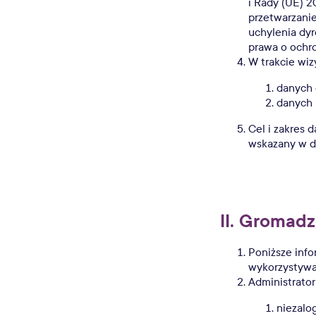
i Rady (UE) 2
przetwarzani
uchylenia dy
prawa o ochr
W trakcie wiz
danych 
danych 
Cel i zakres
wskazany w da
II. Gromad
Poniższe info
wykorzystywa
Administrato
niezalo