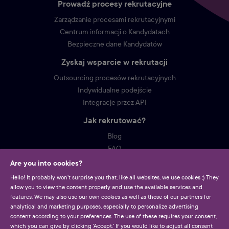
Prowadź procesy rekrutacyjne
Zarządzanie procesami rekrutacyjnymi
Centrum informacji o Kandydatach
Bezpieczne dane Kandydatów
Zyskaj wsparcie w rekrutacji
Outsourcing procesów rekrutacyjnych
Indywidualne podejście
Integracje przez API
Jak rekrutować?
Blog
FAQ
Are you into cookies?
Workate
Hello! It probably won’t surprise you that, like all websites, we use cookies ;) They
Cennik
allow you to view the content properly and use the available services and
Kontakt
features. We may also use our own cookies as well as those of our partners for
Regulamin
analytical and marketing purposes, especially to personalize advertising
content according to your preferences. The use of these requires your consent,
Polityka prywatności
which you can give by clicking 'Accept.' If you would like to adjust all consent