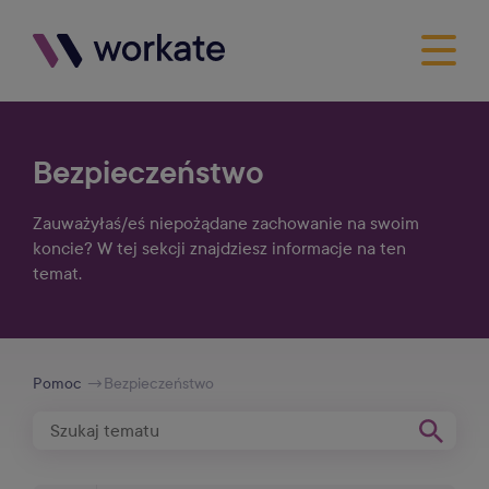
Bezpieczeństwo
Zauważyłaś/eś niepożądane zachowanie na swoim
koncie? W tej sekcji znajdziesz informacje na ten
temat.
Pomoc
Bezpieczeństwo